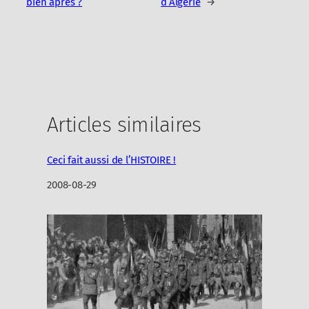
bien après ?
d’Algérie
→
Articles similaires
Ceci fait aussi de l’HISTOIRE !
Date
2008-08-29