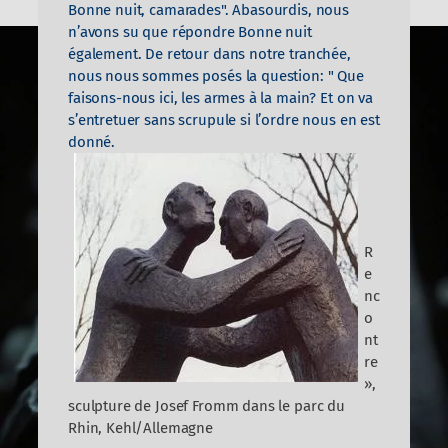
Bonne nuit, camarades". Abasourdis, nous
n’avons su que répondre Bonne nuit
également. De retour dans notre tranchée,
nous nous sommes posés la question: " Que
faisons-nous ici, les armes à la main? Et on va
s’entretuer sans scrupule si l’ordre nous en est
donné.
R
e
nc
o
nt
re
»,
sculpture de Josef Fromm dans le parc du
Rhin, Kehl/Allemagne