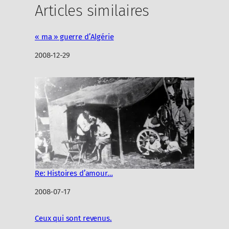
Articles similaires
« ma » guerre d’Algérie
Date
2008-12-29
Re: Histoires d’amour…
Date
2008-07-17
Ceux qui sont revenus.