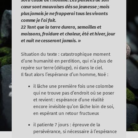
sol à cause de l’homme. Les pensées de son
cœur sont mauvaises dès sa jeunesse ; mais
plus jamais je ne frapperai tous les vivants
comme je l’ai fait.
22 Tant que la terre durera, semailles et
moissons, froidure et chaleur, été et hiver, jour
et nuit ne cesseront jamais. »
Situation du texte : catastrophique moment
d’une humanité en perdition, qui n’a plus de
repère sur terre (déluge), ni dans le ciel.
Il faut alors l’espérance d’un homme, Noé :
il lâche une première fois une colombe
qui ne trouve pas d’endroit où se poser
et revient : espérance d’une réalité
encore invisible qu’on lâche loin de soi,
en espérant un retour fructueux
il patiente 7 jours : épreuve de la
persévérance, si nécessaire à l’espérance