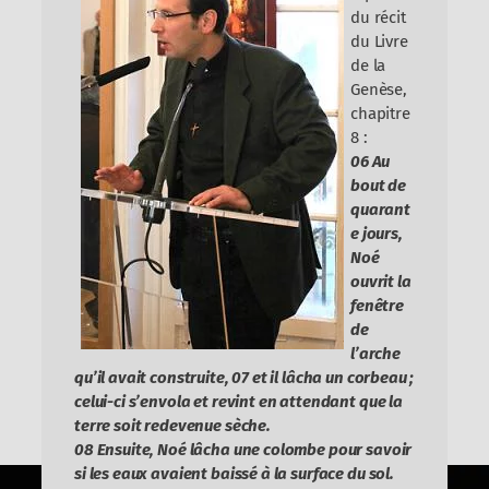
du récit
du Livre
de la
Genèse,
chapitre
8 :
06 Au
bout de
quarant
e jours,
Noé
ouvrit la
fenêtre
de
l’arche
qu’il avait construite, 07 et il lâcha un corbeau ;
celui-ci s’envola et revint en attendant que la
terre soit redevenue sèche.
08 Ensuite, Noé lâcha une colombe pour savoir
si les eaux avaient baissé à la surface du sol.