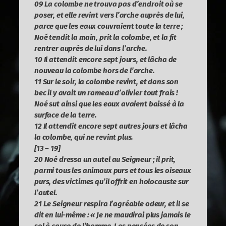
09 La colombe ne trouva pas d’endroit où se
poser, et elle revint vers l’arche auprès de lui,
parce que les eaux couvraient toute la terre ;
Noé tendit la main, prit la colombe, et la fit
rentrer auprès de lui dans l’arche.
10 Il attendit encore sept jours, et lâcha de
nouveau la colombe hors de l’arche.
11 Sur le soir, la colombe revint, et dans son
bec il y avait un rameau d’olivier tout frais !
Noé sut ainsi que les eaux avaient baissé à la
surface de la terre.
12 Il attendit encore sept autres jours et lâcha
la colombe, qui ne revint plus.
[13 – 19]
20 Noé dressa un autel au Seigneur ; il prit,
parmi tous les animaux purs et tous les oiseaux
purs, des victimes qu’il offrit en holocauste sur
l’autel.
21 Le Seigneur respira l’agréable odeur, et il se
dit en lui-même : « Je ne maudirai plus jamais le