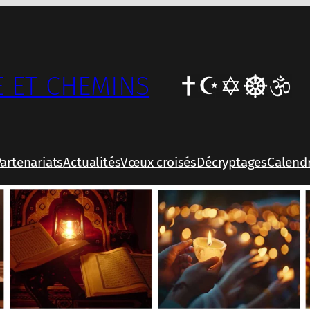
 ET CHEMINS
artenariats
Actualités
Vœux croisés
Décryptages
Calendr