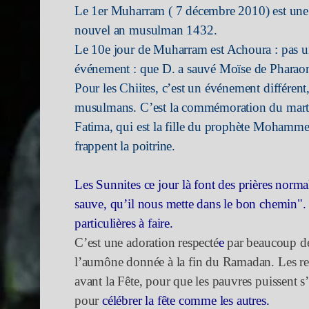
Le 1er Muharram ( 7 décembre 2010) est une o
nouvel an musulman 1432.
Le 10e jour de Muharram est Achoura : pas u
événement : que D. a sauvé Moïse de Pharao
Pour les Chiites, c’est un événement différent
musulmans. C’est la commémoration du martyre
Fatima, qui est la fille du prophète Mohammed 
frappent la poitrine.
Les Sunnites ce jour là font des prières norma
sauve, qu’il nous mette dans le bon chemin". I
particulières à faire.
C’est une adoration
respecté
e
par beaucoup de
l’aumône donnée à la fin du Ramadan. Les re
avant la Fête, pour que les pauvres puissent 
pour
célébrer la fête comme les autres.