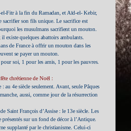
el-Fitr à la fin du Ramadan, et Aïd-el- Kebir,
crifier son fils unique. Le sacrifice est
pourquoi les musulmans sacrifient un mouton.
s; il existe quelques abattoirs ambulants.
mans de France à offrir un mouton dans les
euvent se payer un mouton.
 pour soi, 1 pour les amis, 1 pour les pauvres.
ête chrétienne de Noël :
e : au 4e siècle seulement. Avant, seule Pâques
 dimanche, aussi, comme jour de la résurrection
e Saint François d’Assise : le 13e siècle. Les
re présentés sur un fond de décor à l’Antique.
e supplanté par le christianisme. Celui-ci