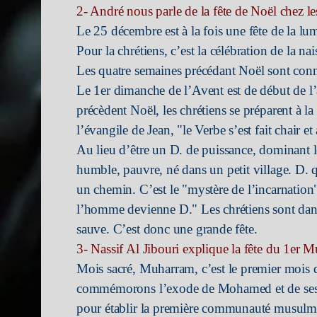
2- André nous parle de la fête de Noël chez le
Le 25 décembre est à la fois une fête de la lumi
Pour la chrétiens, c’est la célébration de la na
Les quatre semaines précédant Noël sont con
Le 1er dimanche de l’Avent est de début de l’
précèdent Noël, les chrétiens se préparent à l
l’évangile de Jean, "le Verbe s’est fait chair e
Au lieu d’être un D. de puissance, dominant l
humble, pauvre, né dans un petit village. D.
un chemin. C’est le "mystère de l’incarnation
l’homme devienne D." Les chrétiens sont dans
sauve. C’est donc une grande fête.
3- Nassif Al Jibouri explique la fête du 1er M
Mois sacré, Muharram, c’est le premier mois
commémorons l’exode de Mohamed et de ses 
pour établir la première communauté musulm