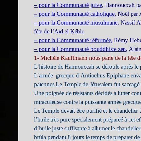
– pour la Communauté juive
, Hannouccah p
– pour la Communauté catholique
, Noël par 
– pour la Communauté musulmane
, Nassif A
fête de l’Aïd el Kébir,
– pour la Communauté réformée,
Rémy Hebdi
– pour la Communauté bouddhiste zen
, Alai
1- Michèle Kauffmann nous parle de la fête 
L’histoire de Hannouccah se déroule après le
L’armée grecque d’Antiochus Epiphane envahi
païennes.Le Temple de Jérusalem fut saccagé 
Une poignée de résistants décidés à lutter cont
miraculeuse contre la puissante armée grecque
Le Temple devait être purifié et le chandelier à
l’huile très pure spécialement préparéé à cet e
d’huile juste suffisante à allumer le chandeli
brûla pendant 8 jours le temps de préparer de 