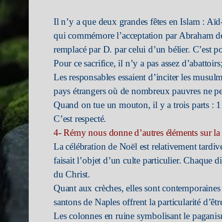
Il n’y a que deux grandes fêtes en Islam : Aïd-
qui commémore l’acceptation par Abraham de sa
remplacé par D. par celui d’un bélier. C’est 
Pour ce sacrifice, il n’y a pas assez d’abattoir
Les responsables essaient d’inciter les musul
pays étrangers où de nombreux pauvres ne p
Quand on tue un mouton, il y a trois parts : 1
C’est respecté.
4- Rémy nous donne d’autres éléments sur la f
La célébration de Noël est relativement tardiv
faisait l’objet d’un culte particulier. Chaque
du Christ.
Quant aux crèches, elles sont contemporaines d
santons de Naples offrent la particularité d’êt
Les colonnes en ruine symbolisant le paganism