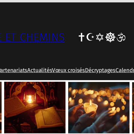
 ET CHEMINS
artenariats
Actualités
Vœux croisés
Décryptages
Calendr