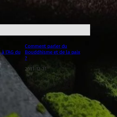
s
Comment parler du
à l’AG du
Bouddhisme et de la paix
?
Date
2011-12-31