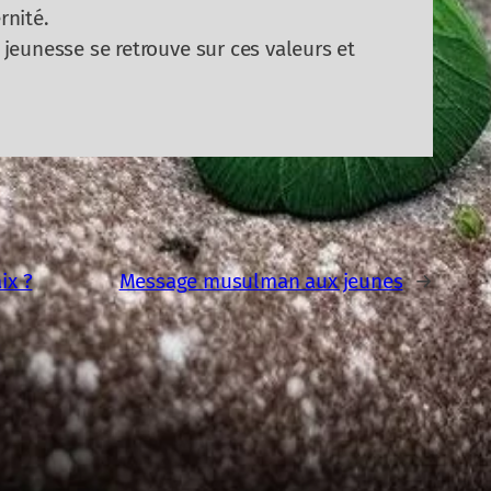
rnité.
a jeunesse se retrouve sur ces valeurs et
ix ?
Message musulman aux jeunes
→